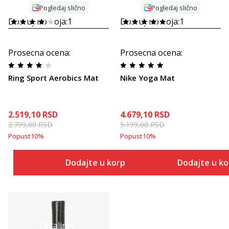
Pogledaj slično
Pogledaj slično
Dostupno boja:
1
Dostupno boja:
1
Prosecna ocena
:
Prosecna ocena
:
Ring Sport Aerobics Mat
Nike Yoga Mat
2.519,10
RSD
4.679,10
RSD
2.799,00
RSD
5.199,00
RSD
Popust
10
%
Popust
10
%
Dodajte u korpu
Dodajte u k
Detaljnije