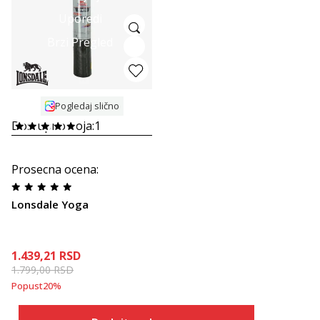
Uporedi
Brzi Pregled
Pogledaj slično
Dostupno boja:
1
Prosecna ocena
:
Lonsdale Yoga
1.439,21
RSD
1.799,00
RSD
Popust
20
%