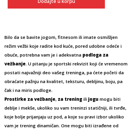
Dodajte u korpu
Bilo da se bavite jogom, fitnesom ili imate osmišljen
režim vežbi koje radite kod kuće, pored udobne odeće i
obuće, potrebna vam je i adekvatna
podloga za
vežbanje
. U pitanju je sportski rekvizit koji će vremenom
postati najvažniji deo vašeg treninga, pa ćete početi da
obraćate pažnju na kvalitet, teksturu, debljinu, boju, pa
čak i na miris podloge.
Prostirke za vežbanje
,
za trening
ili
jogu
mogu biti
deblje i mekše, ukoliko su vam treninzi statičniji, ili tvrđe,
koje bolje prijanjaju uz pod, a koje su pravi izbor ukoliko
vam je trening dinamičan. One mogu biti izrađene od