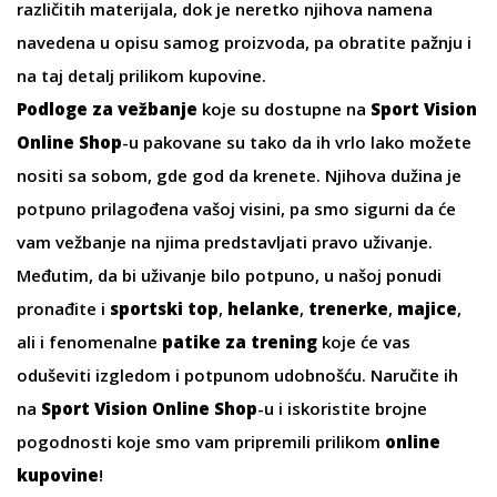
različitih materijala, dok je neretko njihova namena
navedena u opisu samog proizvoda, pa obratite pažnju i
na taj detalj prilikom kupovine.
Podloge za vežbanje
koje su dostupne na
Sport Vision
Online Shop
-u pakovane su tako da ih vrlo lako možete
nositi sa sobom, gde god da krenete. Njihova dužina je
potpuno prilagođena vašoj visini, pa smo sigurni da će
vam vežbanje na njima predstavljati pravo uživanje.
Međutim, da bi uživanje bilo potpuno, u našoj ponudi
pronađite i
sportski top
,
helanke
,
trenerke
,
majice
,
ali i fenomenalne
patike za trening
koje će vas
oduševiti izgledom i potpunom udobnošću. Naručite ih
na
Sport Vision Online Shop
-u i iskoristite brojne
pogodnosti koje smo vam pripremili prilikom
online
kupovine
!