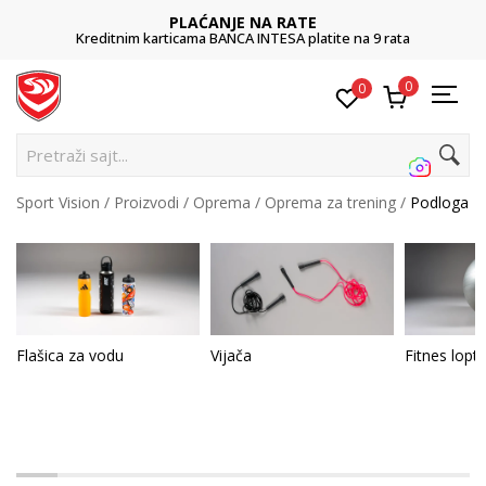
PLAĆANJE NA RATE
Kreditnim karticama BANCA INTESA platite na 9 rata
0
0
Pretraži sajt...
Sport Vision
Proizvodi
Oprema
Oprema za trening
Podloga
Flašica za vodu
Vijača
Fitnes lopt