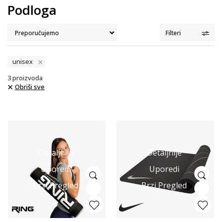
Podloga
Filteri
unisex
3
proizvoda
Obriši sve
Detaljnije
Detaljnije
Uporedi
Uporedi
Brzi Pregled
Brzi Pregled