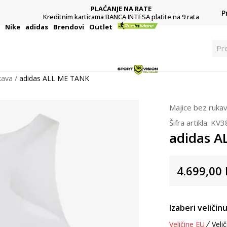
PLAĆANJE NA RATE
P
Kreditnim karticama BANCA INTESA platite na 9 rata
i
Nike
adidas
Brendovi
Outlet
Pre
kava
adidas ALL ME TANK
Majice bez ruka
Šifra artikla:
KV3
adidas A
4.699,00
Izaberi veličinu
Veličine EU
Velič