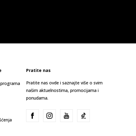
e
Pratite nas
Pratite nas ovde i saznajte više o svim
s programa
našim aktuelnostima, promocijama i
ponudama.
išćenja