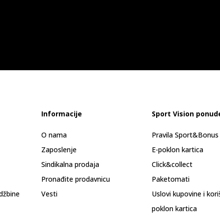
Informacije
Sport Vision ponud
O nama
Pravila Sport&Bonu
Zaposlenje
E-poklon kartica
Sindikalna prodaja
Click&collect
Pronađite prodavnicu
Paketomati
džbine
Vesti
Uslovi kupovine i kor
poklon kartica