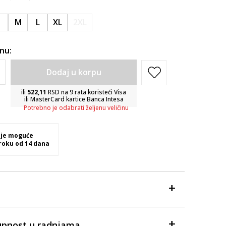
S
M
L
XL
2XL
inu:
Dodaj u korpu
ili
522,11
RSD na 9 rata koristeći Visa
ili MasterCard kartice Banca Intesa
Potrebno je odabrati željenu veličinu
 je moguće
 roku od 14 dana
upnost u radnjama