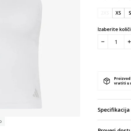
2XS
XS
Izaberite količ
Proizvod
vratiti u
Specifikacija
o
Proveri dost