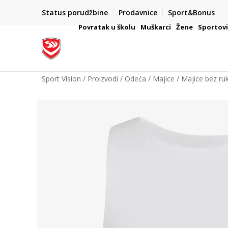
Status porudžbine
Prodavnice
Sport&Bonus
mpanije
VAŽNO OBAVEŠTENJE ZA POTROŠAČE
Povratak u školu
Muškarci
Žene
Sportov
Sport Vision
Proizvodi
Odeća
Majice
Majice bez ru