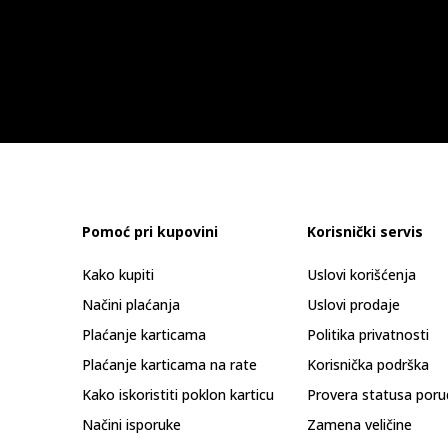
Pomoć pri kupovini
Korisnički servis
Kako kupiti
Uslovi korišćenja
Načini plaćanja
Uslovi prodaje
Plaćanje karticama
Politika privatnosti
Plaćanje karticama na rate
Korisnička podrška
Kako iskoristiti poklon karticu
Provera statusa poru
Načini isporuke
Zamena veličine