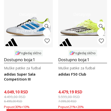
Detaljnije
Detaljnije
Uporedi
Uporedi
Brzi Pregled
Brzi Pregled
Pogledaj slično
Pogledaj slično
Dostupno boja:
1
Dostupno boja:
1
Muške patike za fudbal
Muške patike za fudbal
adidas Super Sala
adidas F50 Club
Competition III
4.049,10
RSD
4.479,19
RSD
4.499,00
RSD
5.599,00
RSD
6.499,00
RSD
7.099,00
RSD
Popust
30
%
+
10
%
Popust
21
%
+
20
%