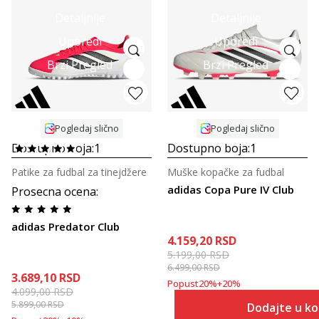
Detaljnije
Detaljnije
Uporedi
Uporedi
Brzi Pregled
Brzi Pregled
Pogledaj slično
Pogledaj slično
Dostupno boja:
1
Dostupno boja:
1
Patike za fudbal za tinejdžere
Muške kopačke za fudbal
adidas Copa Pure IV Club
Prosecna ocena
:
adidas Predator Club
4.159,20
RSD
5.199,00
RSD
6.499,00
RSD
3.689,10
RSD
Popust
20
%
+
20
%
4.099,00
RSD
5.899,00
RSD
Dodajte u k