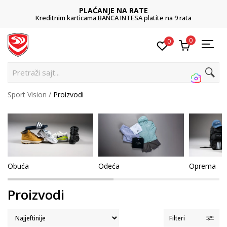
PLAĆANJE NA RATE
rticama BANCA INTESA platite na 9 rata
0
0
Pretraž
Sport Vision
Proizvodi
Obuća
Odeća
Oprema
Proizvodi
Filteri