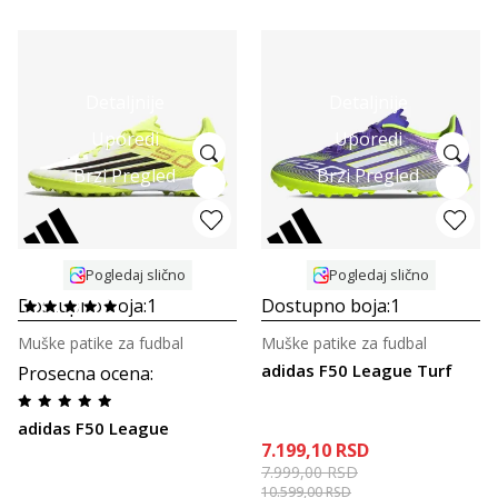
Detaljnije
Detaljnije
Uporedi
Uporedi
Brzi Pregled
Brzi Pregled
Pogledaj slično
Pogledaj slično
Dostupno boja:
1
Dostupno boja:
1
Muške patike za fudbal
Muške patike za fudbal
adidas F50 League Turf
Prosecna ocena
:
adidas F50 League
7.199,10
RSD
7.999,00
RSD
10.599,00
RSD