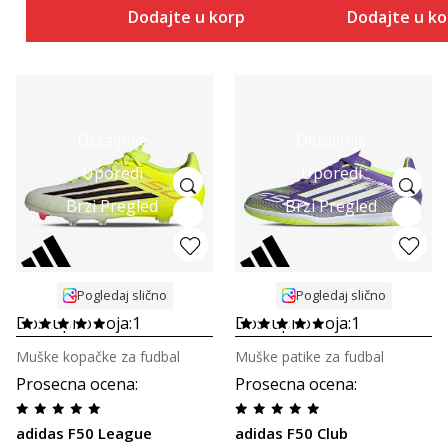
Dodajte u korpu
Dodajte u k
Detaljnije
Detaljnije
Uporedi
Uporedi
Brzi Pregled
Brzi Pregled
Pogledaj slično
Pogledaj slično
Dostupno boja:
1
Dostupno boja:
1
Muške kopačke za fudbal
Muške patike za fudbal
Prosecna ocena
:
Prosecna ocena
:
adidas F50 League
adidas F50 Club