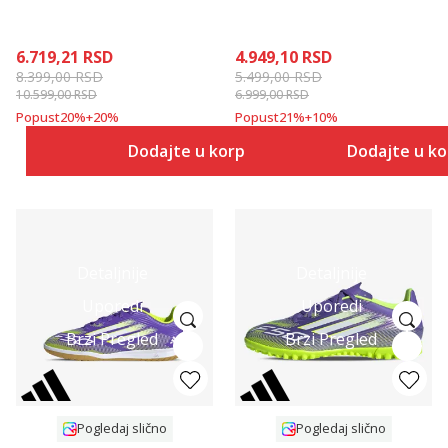
6.719,21
RSD
4.949,10
RSD
8.399,00
RSD
5.499,00
RSD
10.599,00
RSD
6.999,00
RSD
Popust
20
%
+
20
%
Popust
21
%
+
10
%
Dodajte u korpu
Dodajte u k
Detaljnije
Detaljnije
Uporedi
Uporedi
Brzi Pregled
Brzi Pregled
Pogledaj slično
Pogledaj slično