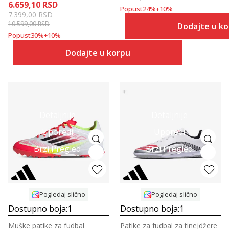
6.659,10
RSD
Popust
24
%
+
10
%
7.399,00
RSD
10.599,00
RSD
Dodajte u k
Popust
30
%
+
10
%
Dodajte u korpu
Detaljnije
Detaljnije
Uporedi
Uporedi
Brzi Pregled
Brzi Pregled
Pogledaj slično
Pogledaj slično
Dostupno boja:
1
Dostupno boja:
1
Muške patike za fudbal
Patike za fudbal za tinejdžere