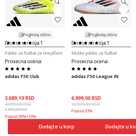
Brzi Pregled
Brzi Pregled
Pogledaj slično
Pogledaj slično
Dostupno boja:
1
Dostupno boja:
1
Patike za fudbal za tinejdžere
Muške patike za fudbal
Prosecna ocena
:
Prosecna ocena
:
adidas F50 Club
adidas F50 League IN
3.689,10
RSD
6.999,00
RSD
4.099,00
RSD
10.599,00
RSD
5.899,00
RSD
Popust
33
%
Popust
30
%
+
10
%
Dodajte u korpu
Dodajte u k