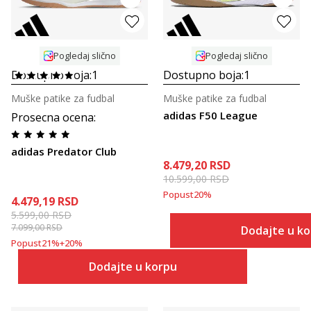
Pogledaj slično
Pogledaj slično
Dostupno boja:
1
Dostupno boja:
1
Muške patike za fudbal
Muške patike za fudbal
adidas F50 League
Prosecna ocena
:
adidas Predator Club
8.479,20
RSD
10.599,00
RSD
Popust
20
%
4.479,19
RSD
5.599,00
RSD
7.099,00
RSD
Dodajte u k
Popust
21
%
+
20
%
Dodajte u korpu