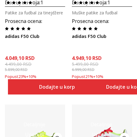
Dostupno boja:
1
Dostupno boja:
1
Patike za fudbal za tinejdžere
Muške patike za fudbal
Prosecna ocena
:
Prosecna ocena
:
adidas F50 Club
adidas F50 Club
4.049,10
RSD
4.949,10
RSD
4.499,00
RSD
5.499,00
RSD
5.899,00
RSD
6.999,00
RSD
Popust
23
%
+
10
%
Popust
21
%
+
10
%
Dodajte u korpu
Dodajte u k
Detaljnije
Detaljnije
Uporedi
Uporedi