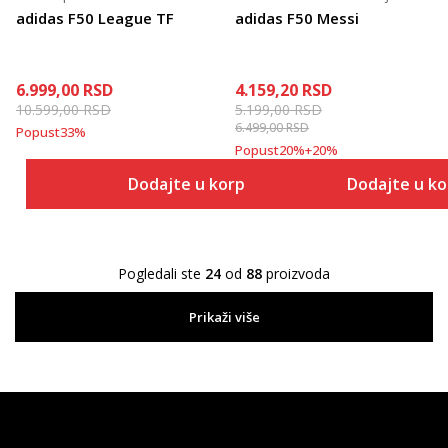
adidas F50 League TF
adidas F50 Messi
6.999,00
RSD
4.159,20
RSD
10.599,00
RSD
5.199,00
RSD
6.499,00
RSD
Popust
33
%
Popust
20
%
+
20
%
Dodajte u korpu
Dodajte u k
Pogledali ste
24
od
88
proizvoda
Prikaži više