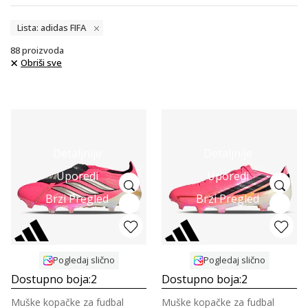
Lista: adidas FIFA
88
proizvoda
Obriši sve
Detaljnije
Detaljnije
Uporedi
Uporedi
Brzi Pregled
Brzi Pregled
Pogledaj slično
Pogledaj slično
Dostupno boja:
2
Dostupno boja:
2
Muške kopačke za fudbal
Muške kopačke za fudbal