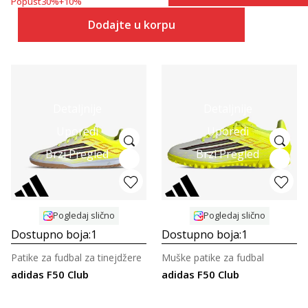
Popust
30
%
+
10
%
Dodajte u korpu
Detaljnije
Detaljnije
Uporedi
Uporedi
Brzi Pregled
Brzi Pregled
Pogledaj slično
Pogledaj slično
Dostupno boja:
1
Dostupno boja:
1
Patike za fudbal za tinejdžere
Muške patike za fudbal
adidas F50 Club
adidas F50 Club