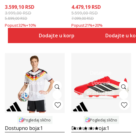
3.599,10
RSD
4.479,19
RSD
3.999,00
RSD
5.599,00
RSD
5.899,00
RSD
7.099,00
RSD
Popust
32
%
+
10
%
Popust
21
%
+
20
%
Dodajte u korpu
Dodajte u k
Detaljnije
Detaljnije
Uporedi
Uporedi
Brzi Pregled
Brzi Pregled
Pogledaj slično
Pogledaj slično
Dostupno boja:
1
Dostupno boja:
1