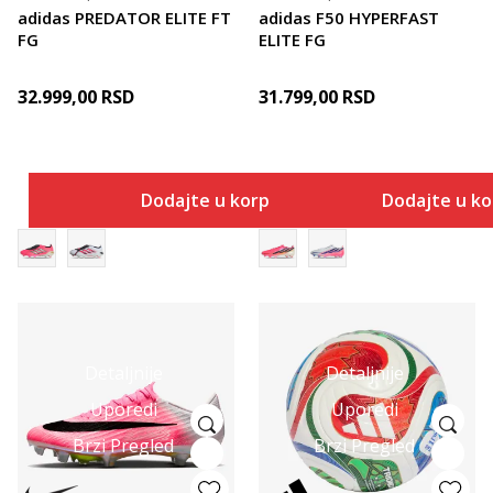
adidas PREDATOR ELITE FT
adidas F50 HYPERFAST
FG
ELITE FG
32.999,00
RSD
31.799,00
RSD
Dodajte u korpu
Dodajte u k
Detaljnije
Detaljnije
Uporedi
Uporedi
Brzi Pregled
Brzi Pregled