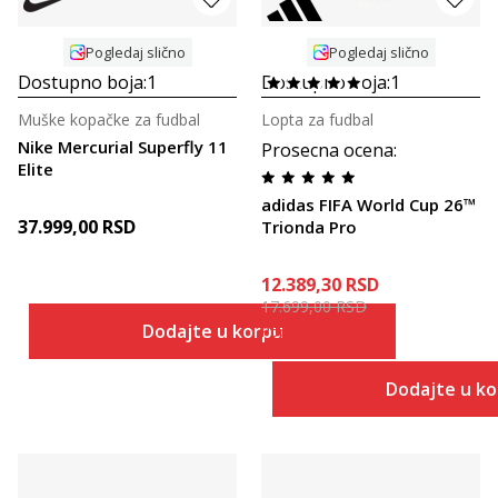
Pogledaj slično
Pogledaj slično
Dostupno boja:
1
Dostupno boja:
1
Muške kopačke za fudbal
Lopta za fudbal
Nike Mercurial Superfly 11
Prosecna ocena
:
Elite
adidas FIFA World Cup 26™
37.999,00
RSD
Trionda Pro
12.389,30
RSD
17.699,00
RSD
Dodajte u korpu
Popust
30
%
Dodajte u k