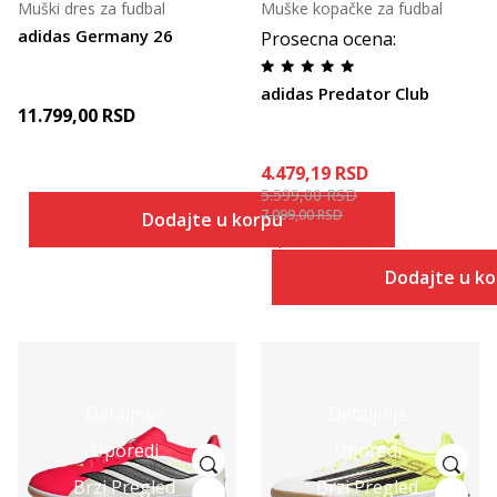
Muški dres za fudbal
Muške kopačke za fudbal
adidas Germany 26
Prosecna ocena
:
adidas Predator Club
11.799,00
RSD
4.479,19
RSD
5.599,00
RSD
7.099,00
RSD
Dodajte u korpu
Popust
21
%
+
20
%
Dodajte u k
Detaljnije
Detaljnije
Uporedi
Uporedi
Brzi Pregled
Brzi Pregled