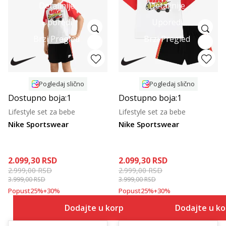
Detaljnije
Detaljnije
Uporedi
Uporedi
Brzi Pregled
Brzi Pregled
Pogledaj slično
Pogledaj slično
Dostupno boja:
1
Dostupno boja:
1
Lifestyle set za bebe
Lifestyle set za bebe
Nike Sportswear
Nike Sportswear
2.099,30
RSD
2.099,30
RSD
2.999,00
RSD
2.999,00
RSD
3.999,00
RSD
3.999,00
RSD
Popust
25
%
+
30
%
Popust
25
%
+
30
%
Dodajte u korpu
Dodajte u k