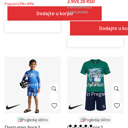
2.959,20
RSD
Popust
22
%
+
30
%
3.699,00
RSD
4.699,00
RSD
Dodajte u korpu
Popust
21
%
+
20
%
Dodajte u k
Detaljnije
Detaljnije
Uporedi
Uporedi
Brzi Pregled
Brzi Pregled
Pogledaj slično
Pogledaj slično
Dostupno boja:
1
Dostupno boja:
2