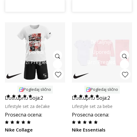
Detaljnije
Detaljnije
Uporedi
Uporedi
Brzi Pregled
Brzi Pregled
Pogledaj slično
Pogledaj slično
Dostupno boja:
2
Dostupno boja:
2
Lifestyle set za dečake
Lifestyle set za bebe
Prosecna ocena
:
Prosecna ocena
:
Nike Collage
Nike Essentials