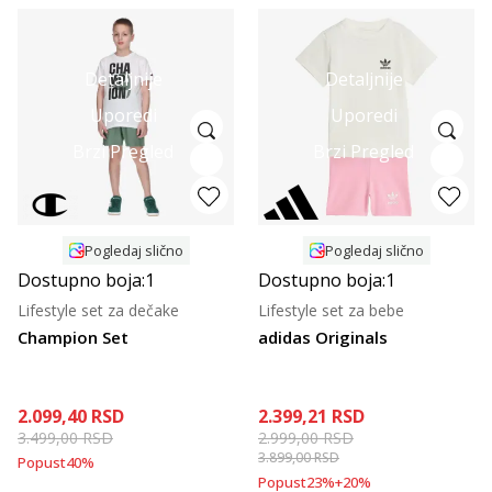
Detaljnije
Detaljnije
Uporedi
Uporedi
Brzi Pregled
Brzi Pregled
Pogledaj slično
Pogledaj slično
Dostupno boja:
1
Dostupno boja:
1
Lifestyle set za dečake
Lifestyle set za bebe
Champion Set
adidas Originals
2.099,40
RSD
2.399,21
RSD
3.499,00
RSD
2.999,00
RSD
3.899,00
RSD
Popust
40
%
Popust
23
%
+
20
%