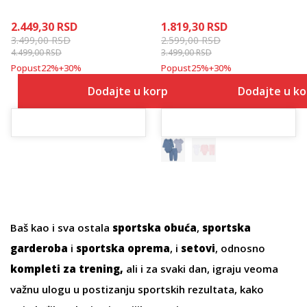
2.449,30
RSD
1.819,30
RSD
3.499,00
RSD
2.599,00
RSD
4.499,00
RSD
3.499,00
RSD
Popust
22
%
+
30
%
Popust
25
%
+
30
%
Dodajte u korpu
Dodajte u k
Baš kao i sva ostala
sportska obuća
,
sportska
garderoba
i
sportska oprema
, i
setovi
, odnosno
kompleti za trening,
ali i za svaki dan, igraju veoma
važnu ulogu u postizanju sportskih rezultata, kako