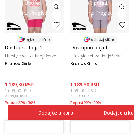
Uporedi
Uporedi
Brzi Pregled
Brzi Pregled
Pogledaj slično
Pogledaj slično
Dostupno boja:
1
Dostupno boja:
1
Lifestyle set za tinejdžerke
Lifestyle set za tinejdžerke
Kronos Girls
Kronos Girls
1.189,30
RSD
1.189,30
RSD
1.699,00
RSD
1.699,00
RSD
2.199,00
RSD
2.199,00
RSD
Popust
22
%
+
30
%
Popust
22
%
+
30
%
Dodajte u korpu
Dodajte u k