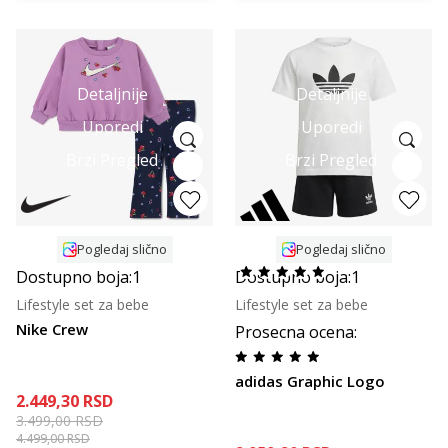
Detaljnije
Detaljnije
Uporedi
Uporedi
Brzi Pregled
Brzi Pregled
Pogledaj slično
Pogledaj slično
Dostupno boja:
1
Dostupno boja:
1
Lifestyle set za bebe
Lifestyle set za bebe
Nike Crew
Prosecna ocena
:
adidas Graphic Logo
2.449,30
RSD
3.499,00
RSD
4.499,00
RSD