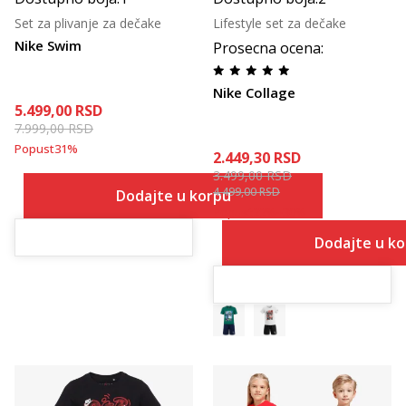
Set za plivanje za dečake
Lifestyle set za dečake
Nike Swim
Prosecna ocena
:
Nike Collage
5.499,00
RSD
7.999,00
RSD
Popust
31
%
2.449,30
RSD
3.499,00
RSD
4.499,00
RSD
Dodajte u korpu
Popust
22
%
+
30
%
Dodajte u k