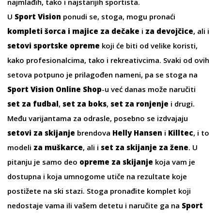
najmlađih, tako i najstarijih sportista.
U
Sport Vision
ponudi se, stoga, mogu pronaći
kompleti šorca i majice
za dečake
i
za devojčice
, ali i
setovi sportske opreme
koji će biti od velike koristi,
kako profesionalcima, tako i rekreativcima. Svaki od ovih
setova potpuno je prilagođen nameni, pa se stoga na
Sport Vision Online Shop
-u već danas može naručiti
set za fudbal
,
set za boks
,
set za ronjenje
i drugi.
Među varijantama za odrasle, posebno se izdvajaju
setovi za skijanje
brendova
Helly Hansen
i
Killtec
, i to
modeli
za muškarce
, ali i
set za skijanje za žene
. U
pitanju je samo deo
opreme za skijanje
koja vam je
dostupna i koja umnogome utiče na rezultate koje
postižete na ski stazi. Stoga pronađite komplet koji
nedostaje vama ili vašem detetu i naručite ga na
Sport