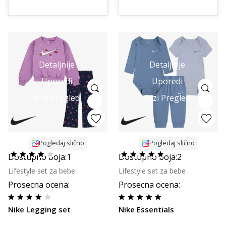
Detaljnije
Detaljnije
Uporedi
Uporedi
Brzi Pregled
Brzi Pregled
Pogledaj slično
Pogledaj slično
Dostupno boja:
1
Dostupno boja:
2
Lifestyle set za bebe
Lifestyle set za bebe
Prosecna ocena
:
Prosecna ocena
:
Nike Legging set
Nike Essentials