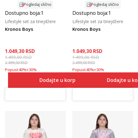
Pogledaj slično
Pogledaj slično
Dostupno boja:
1
Dostupno boja:
1
Lifestyle set za tinejdžere
Lifestyle set za tinejdžere
Kronos Boys
Kronos Boys
1.049,30
RSD
1.049,30
RSD
1.499,00
RSD
1.499,00
RSD
2.499,00
RSD
2.499,00
RSD
Popust
40
%
+
30
%
Popust
40
%
+
30
%
Dodajte u korpu
Dodajte u k
Detaljnije
Detaljnije