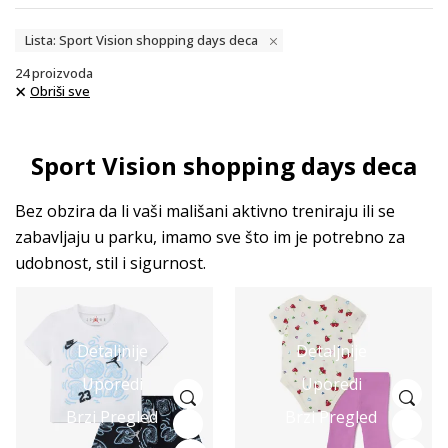
Lista: Sport Vision shopping days deca
24
proizvoda
Obriši sve
Sport Vision shopping days deca
Bez obzira da li vaši mališani aktivno treniraju ili se
zabavljaju u parku, imamo sve što im je potrebno za
udobnost, stil i sigurnost.
Detaljnije
Detaljnije
Uporedi
Uporedi
Brzi Pregled
Brzi Pregled