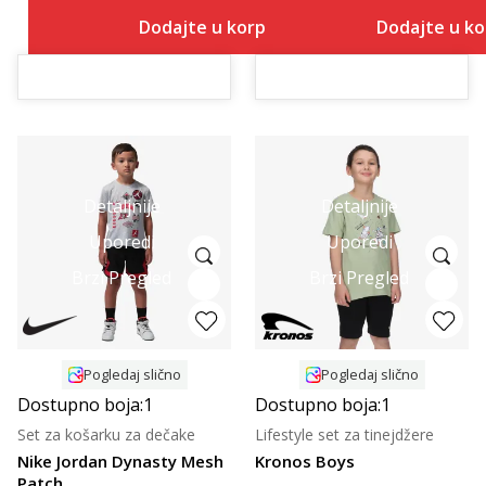
Dodajte u korpu
Dodajte u k
Detaljnije
Detaljnije
Uporedi
Uporedi
Brzi Pregled
Brzi Pregled
Pogledaj slično
Pogledaj slično
Dostupno boja:
1
Dostupno boja:
1
Set za košarku za dečake
Lifestyle set za tinejdžere
Nike Jordan Dynasty Mesh
Kronos Boys
Patch