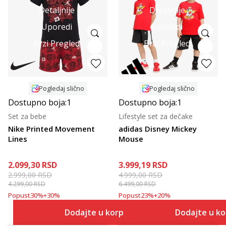
Detaljnije
Detaljnije
Uporedi
Uporedi
Brzi Pregled
Brzi Pregled
Pogledaj slično
Pogledaj slično
Dostupno boja:
1
Dostupno boja:
1
Set za bebe
Lifestyle set za dečake
Nike Printed Movement
adidas Disney Mickey
Lines
Mouse
2.099,30
RSD
3.999,19
RSD
2.999,00
RSD
4.999,00
RSD
4.299,00
RSD
6.499,00
RSD
Popust
30
%
+
30
%
Popust
23
%
+
20
%
Dodajte u korpu
Dodajte u k