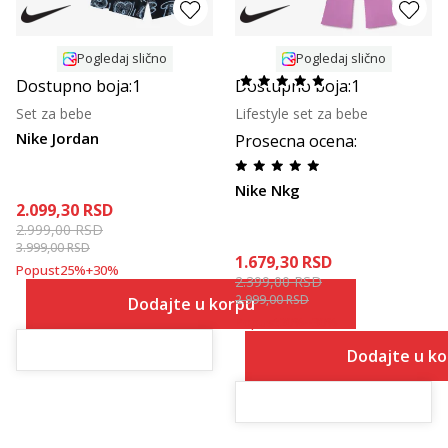
Pogledaj slično
Pogledaj slično
Dostupno boja:
1
Dostupno boja:
1
Set za bebe
Lifestyle set za bebe
Nike Jordan
Prosecna ocena
:
Nike Nkg
2.099,30
RSD
2.999,00
RSD
3.999,00
RSD
1.679,30
RSD
Popust
25
%
+
30
%
2.399,00
RSD
2.999,00
RSD
Dodajte u korpu
Popust
20
%
+
30
%
Dodajte u k