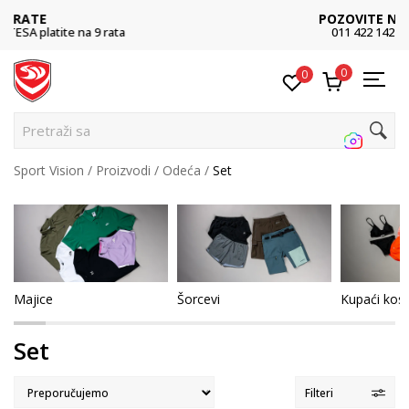
POZOVITE NAS
011 422 1422
0
0
Pretraži sajt...
Sport Vision
Proizvodi
Odeća
Set
Majice
Šorcevi
Kupaći kost
Set
Filteri