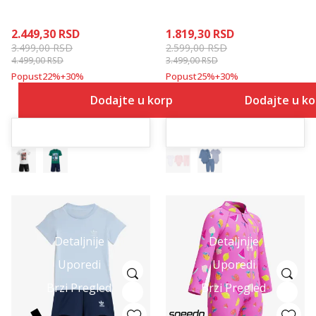
2.449,30
RSD
1.819,30
RSD
3.499,00
RSD
2.599,00
RSD
4.499,00
RSD
3.499,00
RSD
Popust
22
%
+
30
%
Popust
25
%
+
30
%
Dodajte u korpu
Dodajte u k
Detaljnije
Detaljnije
Uporedi
Uporedi
Brzi Pregled
Brzi Pregled