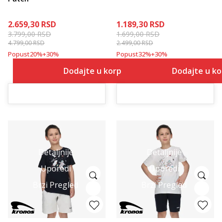
2.659,30
RSD
1.189,30
RSD
3.799,00
RSD
1.699,00
RSD
4.799,00
RSD
2.499,00
RSD
Popust
20
%
+
30
%
Popust
32
%
+
30
%
Dodajte u korpu
Dodajte u k
Detaljnije
Detaljnije
Uporedi
Uporedi
Brzi Pregled
Brzi Pregled