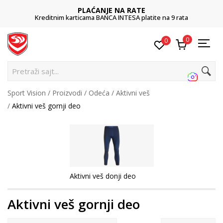
PLAĆANJE NA RATE
Kreditnim karticama BANCA INTESA platite na 9 rata
0
0
Pretraži sajt...
Sport Vision
Proizvodi
Odeća
Aktivni veš
Aktivni veš gornji deo
Aktivni veš donji deo
Aktivni veš gornji deo