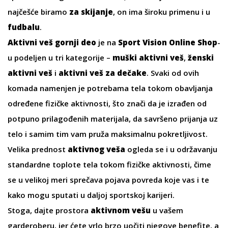
najčešće biramo
za skijanje
, on ima široku primenu i u
fudbalu
.
Aktivni veš gornji deo
je na
Sport Vision Online Shop
-
u podeljen u tri kategorije –
muški aktivni veš
,
ženski
aktivni veš
i
aktivni veš za dečake
. Svaki od ovih
komada namenjen je potrebama tela tokom obavljanja
određene fizičke aktivnosti, što znači da je izrađen od
potpuno prilagođenih materijala, da savršeno prijanja uz
telo i samim tim vam pruža maksimalnu pokretljivost.
Velika prednost
aktivnog veša
ogleda se i u održavanju
standardne toplote tela tokom fizičke aktivnosti, čime
se u velikoj meri sprečava pojava povreda koje vas i te
kako mogu sputati u daljoj sportskoj karijeri.
Stoga, dajte prostora
aktivnom vešu
u vašem
garderoberu, jer ćete vrlo brzo uočiti njegove benefite, a