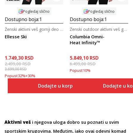
Pogledaj slično
Pogledaj slično
Dostupno boja:
1
Dostupno boja:
1
Ženski aktivni veš gornji deo za skijanje
Ženski outdoor aktivni veš gornji deo
Ellesse Ski
Columbia Omni-
Heat Infinity™
1.749,30
RSD
5.849,10
RSD
2.499,00
RSD
6.499,00
RSD
3.699,00
RSD
Popust
10
%
Popust
32
%
+
30
%
Dodajte u korpu
Dodajte u k
Aktivni veš
i njegova uloga dobro su poznati u svim
sportskim krugovima. Međutim, iako ovaj odevni komad