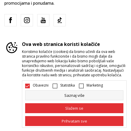
promocijama i ponudama.
Ova web stranica koristi kolačiće
Koristimo kolačiće (cookies) da bismo učinili da ova web
stranica pravilno funkcioniše i da bismo mogli dalje da
Srbija
Promenite
unapređujemo web lokaciju kako bismo poboljšali vaše
korisničko iskustvo, personalizovali sadržaj i oglase, omogućili
funkcije društvenih medija i analizirali saobraćaj. Nastavljajući
da koristite našu web stranicu, prihvatate upotrebu kolačića.
Obavezni
Statistika
Marketing
Saznaj više
Nastojimo da budemo što precizniji u opisu proizvoda, prikazu slika i
samih cena, ali ne možemo garantovati da su sve informacije kompletne i
Slažem se
bez grešaka. Svi artikli prikazani na sajtu su deo naše ponude i ne
podrazumeva da su dostupni u svakom trenutku. Raspoloživost robe
možete proveriti pozivom Call Centra na 011 422 1422.
Prihvatam sve
©2026
www.sportvision.rs
, Izrada
NB SOFT
. Sva prava zadržana.