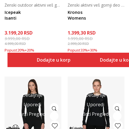
Ženski outdoor aktivni veš gornji deo
Ženski aktivni veš gornji deo za skijanje
Icepeak
Kronos
Isanti
Womens
3.199,20
RSD
1.399,30
RSD
3.999,00
RSD
1.999,00
RSD
4.999,00
RSD
2.999,00
RSD
Popust
20
%
+
20
%
Popust
33
%
+
30
%
Dodajte u korpu
Dodajte u k
Detaljnije
Detaljnije
Uporedi
Uporedi
Brzi Pregled
Brzi Pregled