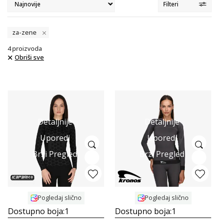
Filteri
za-zene
4
proizvoda
Obriši sve
Detaljnije
Detaljnije
Uporedi
Uporedi
Brzi Pregled
Brzi Pregled
Pogledaj slično
Pogledaj slično
Dostupno boja:
1
Dostupno boja:
1