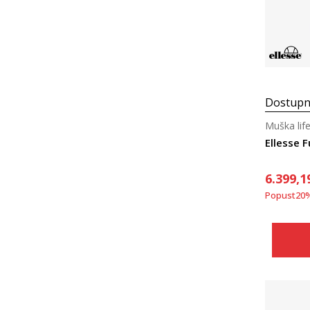
Materijal
Dostupn
Muška life
Ellesse F
6.399,1
Popust
20