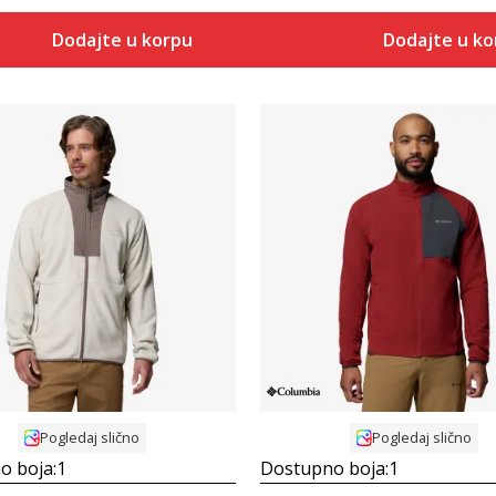
Dodajte u korpu
Dodajte u k
Uporedi
Uporedi
Pogledaj slično
Pogledaj slično
o boja:
1
Dostupno boja:
1