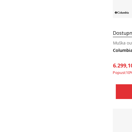
Dostupn
Muška out
Columbia
6.299,1
Popust
10