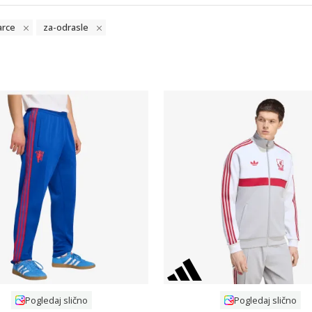
arce
za-odrasle
Uporedi
Uporedi
Pogledaj slično
Pogledaj slično