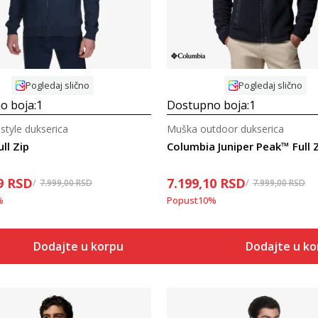
Pogledaj slično
Pogledaj slično
o boja:
1
Dostupno boja:
1
style dukserica
Muška outdoor dukserica
ull Zip
9
RSD
7.199,10
RSD
7.999,00
RSD
7.999,00
RSD
%
Popust
10
%
Dodajte u korpu
Dodajte u k