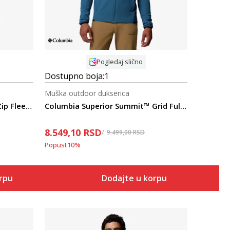
Pogledaj slično
Dostupno boja:
1
Muška outdoor dukserica
Columbia Juniper Peak™ Full Zip Fleece
Columbia Superior Summit™ Grid Full Zip M
8.549,10
RSD
9.499,00
RSD
Popust
10
%
orpu
Dodajte u korpu