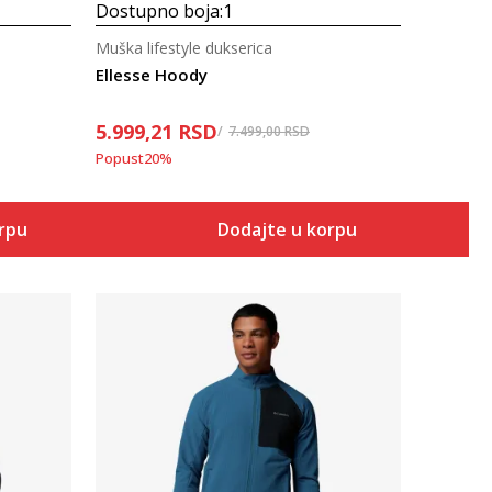
Dostupno boja:
1
Muška lifestyle dukserica
Ellesse Hoody
5.999,21
RSD
7.499,00
RSD
Popust
20
%
orpu
Dodajte u korpu
Uporedi