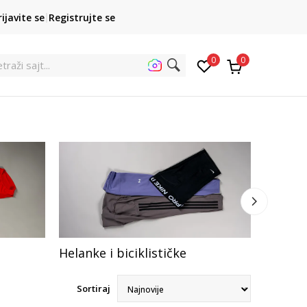
POZOVITE NAS
rijavite se
Registrujte se
011 422 1422
kupovina p
0
0
traži sa
Helanke i biciklističke
Trener
Sortiraj