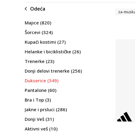
Odeća
za-musk
Majice
(820)
Šorcevi
(324)
Kupaći kostimi
(27)
Helanke i biciklističke
(26)
Trenerke
(23)
Donji delovi trenerke
(256)
Dukserice
(349)
Pantalone
(60)
Bra i Top
(3)
Jakne i prsluci
(286)
Donji Veš
(31)
Aktivni veš
(10)