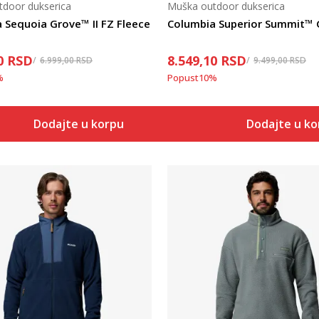
door dukserica
Muška outdoor dukserica
 Sequoia Grove™ II FZ Fleece
0
RSD
8.549,10
RSD
6.999,00
RSD
9.499,00
RSD
%
Popust
10
%
Dodajte u korpu
Dodajte u k
Uporedi
Uporedi