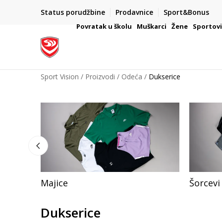
Status porudžbine
Prodavnice
Sport&Bonus
mpanije
VAŽNO OBAVEŠTENJE ZA POTROŠAČE
Povratak u školu
Muškarci
Žene
Sportov
Sport Vision
Proizvodi
Odeća
Dukserice
Majice
Šorcevi
Dukserice