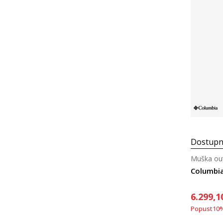
Dostupn
Muška out
6.299,1
Popust
10