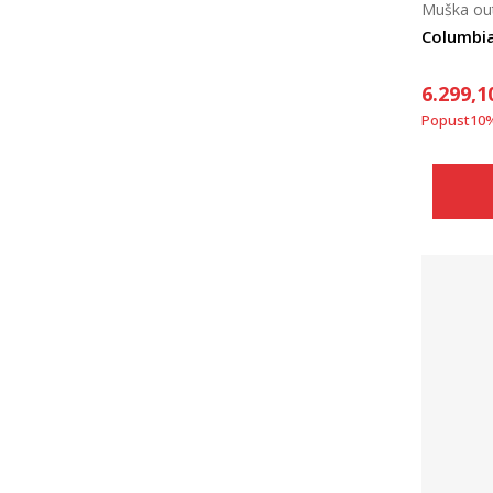
Muška out
Columbia
6.299,1
Popust
10