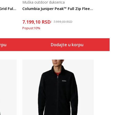
Muška outdoor dukserica
Columbia Superior Summit™ Grid Full Zip M
Columbia Juniper Peak™ Full Zip Fleece
7.199,10
RSD
7.999,00
RSD
Popust
10
%
orpu
Dodajte u korpu
Uporedi