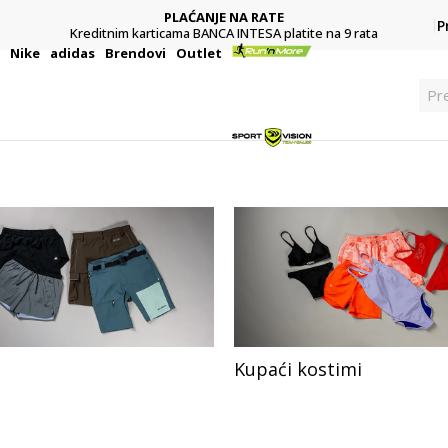
PLAĆANJE NA RATE
P
Kreditnim karticama BANCA INTESA platite na 9 rata
i
Nike
adidas
Brendovi
Outlet
Pre
Kupaći kostimi