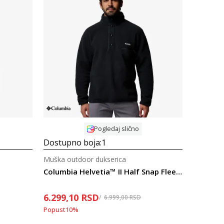
Uporedi
Pogledaj slično
Dostupno boja:
1
Muška outdoor dukserica
Columbia Helvetia™ II Half Snap Fleece
6.299,10
RSD
6.999,00
RSD
Popust
10
%