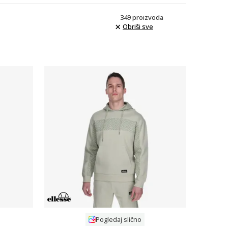
349
proizvoda
Obriši sve
Uporedi
Pogledaj slično