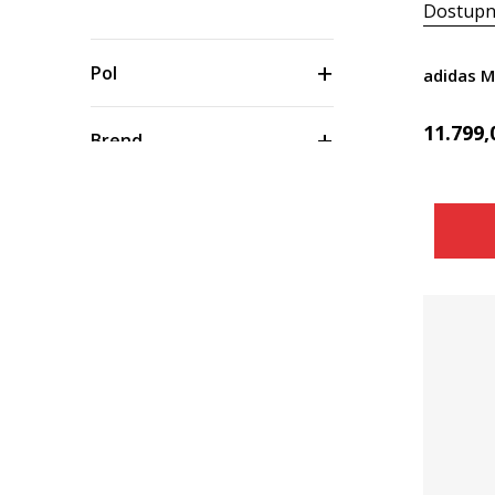
Dostupn
Pol
adidas 
11.799,
Brend
Sport
Veličina
Uzrast
Boja
Cena