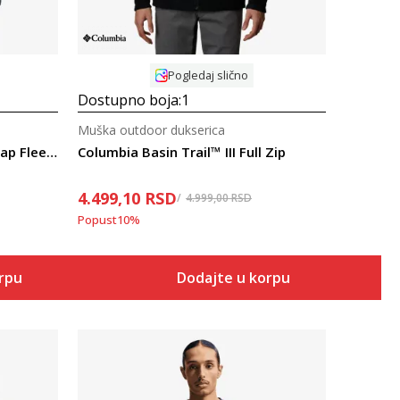
Pogledaj slično
Dostupno boja:
1
Muška outdoor dukserica
Columbia Helvetia™ II Half Snap Fleece
Columbia Basin Trail™ III Full Zip
4.499,10
RSD
4.999,00
RSD
Popust
10
%
orpu
Dodajte u korpu