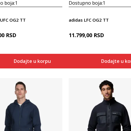
o boja:
1
Dostupno boja:
1
MUFC OG2 TT
adidas LFC OG2 TT
00
RSD
11.799,00
RSD
Dodajte u korpu
Dodajte u k
Uporedi
Uporedi