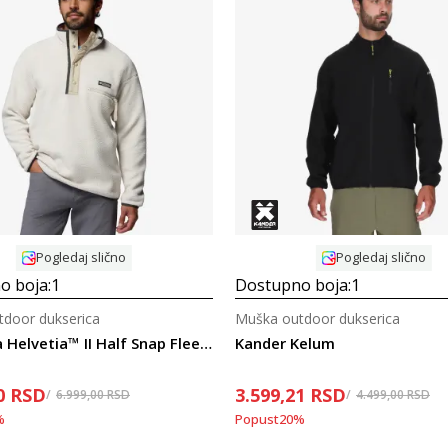
Uporedi
Uporedi
Pogledaj slično
Pogledaj slično
o boja:
1
Dostupno boja:
1
door dukserica
Muška outdoor dukserica
Columbia Helvetia™ II Half Snap Fleece
Kander Kelum
0
RSD
3.599,21
RSD
6.999,00
RSD
4.499,00
RSD
%
Popust
20
%