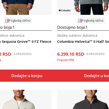
Pogledaj slično
Pogledaj slično
o boja:
1
Dostupno boja:
1
door dukserica
Muška outdoor dukserica
 Sequoia Grove™ II FZ Fleece
0
RSD
6.299,10
RSD
6.999,00
RSD
6.999,00
RSD
%
Popust
10
%
Dodajte u korpu
Dodajte u k