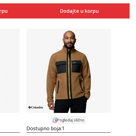
orpu
Dodajte u korpu
Uporedi
Pogledaj slično
Dostupno boja:
1