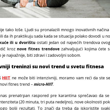
 nije tako loše. Ljudi su pronalazili mnogo inovativnih način
ili da ih praktikuju sada kada se situacija polako dovodi u
kuće ili u dvorištu
ostati jedan od najvećih trendova ovog
odič kroz
nove fitnes trendove
zahvaljujući kojima ćete 
 je najvažnije, biti zdravi i zadovoljni sobom.
vniji treninzi su novi trend u svetu fitnesa
aš
HIIT
ne može biti intenzivniji, moramo vam reći da ste se 
novi fitnes trend –
micro-HIIT
.
nas prenatrpan raspored pre karantina sprečavao da s
ntenziteta (20 minuta, tri puta nedeljno), nove okolnosti po
go bolji rezultati. To znači da treba da iskoristite sva