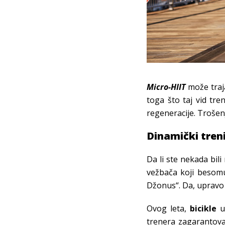
Micro-HIIT
može traj
toga što taj vid tr
regeneracije. Trošenj
Dinamički tren
Da li ste nekada bil
vežbača koji besomu
Džonus“. Da, upravo 
Ovog leta,
bicikle
u
trenera zagaranto