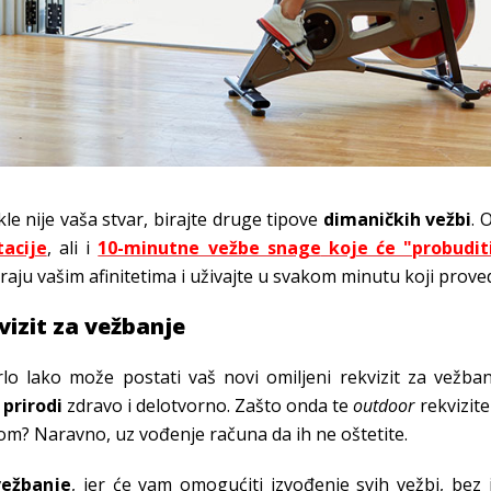
kle nije vaša stvar, birajte druge tipove
dimaničkih vežbi
. 
tacije
, ali i
10-minutne vežbe snage
koje će "probudit
aju vašim afinitetima i uživajte u svakom minutu koji proved
vizit za vežbanje
lo lako može postati vaš novi omiljeni rekvizit za vežba
 prirodi
zdravo i delotvorno. Zašto onda te
outdoor
rekvizite 
m? Naravno, uz vođenje računa da ih ne oštetite.
vežbanje
, jer će vam omogućiti izvođenje svih vežbi, bez 