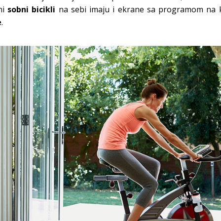
ni
sobni bicikli
na sebi imaju i ekrane sa programom na k
e
.