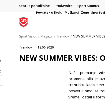
Status porudžbine
Prodavnice
Sport&Bonus
mpanije
VAŽNO OBAVEŠTENJE ZA POTROŠAČE
Povratak u školu
Muškarci
Žene
Sportov
Sport Vision
Magazin
Trendovi
NEW SUMMER VIBES:
Trendovi
12.06.2020.
NEW SUMMER VIBES: O
Naše poimanje
zd
promena bila je uzr
trenutku kada smo 
posvetili smo se z
vreme i ostali u formi