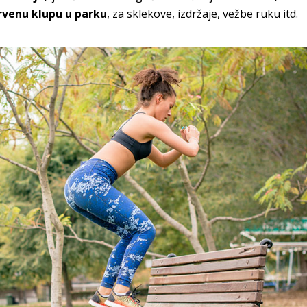
rvenu klupu u parku
, za sklekove, izdržaje, vežbe ruku itd.