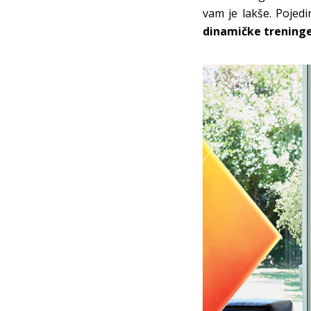
vam je lakše. Pojedi
dinamičke trening