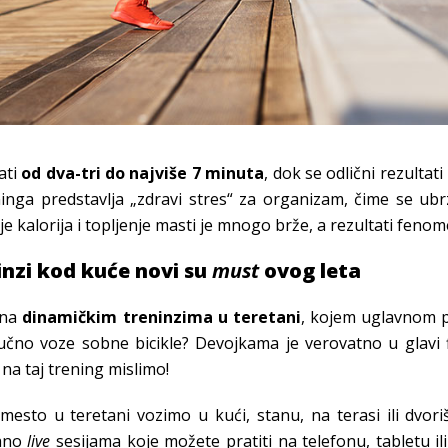
ati
od dva-tri do najviše 7 minuta
, dok se odlični rezulta
eninga predstavlja „zdravi stres“ za organizam, čime se ub
e kalorija i topljenje masti je mnogo brže, a rezultati fenom
inzi kod kuće novi su
must
ovog leta
i na
dinamičkim treninzima u teretani
, kojem uglavnom pr
čno voze sobne bicikle? Devojkama je verovatno u glavi f
na taj trening mislimo!
mesto u teretani vozimo u kući, stanu, na terasi ili dvori
vano
live
sesijama koje možete pratiti na telefonu, tabletu i