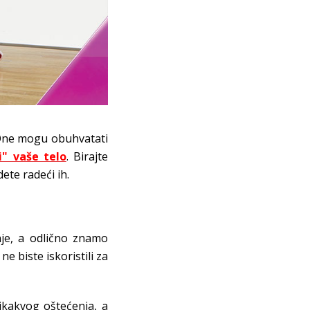
One mogu obuhvatati
i" vaše telo
. Birajte
ete radeći ih.
nje, a odlično znamo
ne biste iskoristili za
ikakvog oštećenja, a