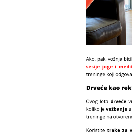
Ako, pak, vožnja bici
sesije joge i medi
treninge koji odgovar
Drveće kao rek
Ovog leta
drveće
vr
koliko je
vežbanje u
treninge na otvoreno
Koristite
trake za 