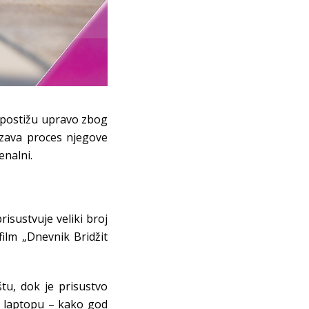
ti postižu upravo zbog
rzava proces njegove
enalni.
isustvuje veliki broj
ilm „Dnevnik Bridžit
štu, dok je prisustvo
li laptopu – kako god