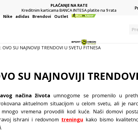
PLAĆANJE NA RATE
P
Kreditnim karticama BANCA INTESA platite na 9 rata
i
Nike
adidas
Brendovi
Outlet
Pre
 OVO SU NAJNOVIJI TRENDOVI U SVETU FITNESA
VO SU NAJNOVIJI TRENDOVI
ravog načina života
umnogome se promenilo u preth
okovana aktuelnom situacijom u celom svetu, ali je naro
mnogo vremena provodili kod kuće. Naši domovi postal
dravoj ishrani i redovnom
treningu
kako bismo kvalitetno
.