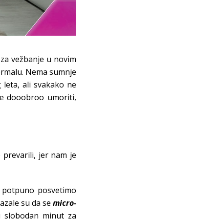
a za vežbanje u novim
 normalu. Nema sumnje
 leta, ali svakako ne
se dooobroo umoriti,
prevarili, jer nam je
e potpuno posvetimo
kazale su da se
micro-
ki slobodan minut za