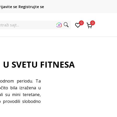
POZOVITE NAS
rijavite se
Registrujte se
011 422 1422
kupovina p
0
0
traži sa
 U SVETU FITNESA
odnom periodu. Ta
čito bila izražena u
i su mini teretane,
 provodili slobodno