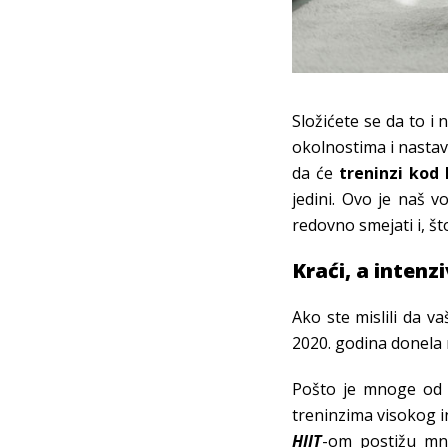
Složićete se da to i
okolnostima i nastav
da će
treninzi kod 
jedini. Ovo je naš v
redovno smejati i, što
Kraći, a intenzi
Ako ste mislili da v
2020. godina donela 
Pošto je mnoge od 
treninzima visokog i
HIIT
-om postižu mno